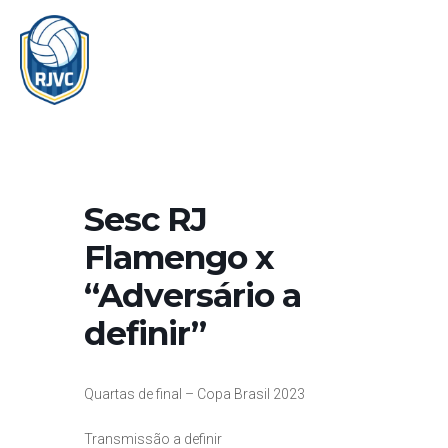
Ir
MAI
para
MEN
o
conteúdo
Sesc RJ
Flamengo x
“Adversário a
definir”
Quartas de final – Copa Brasil 2023
Transmissão a definir