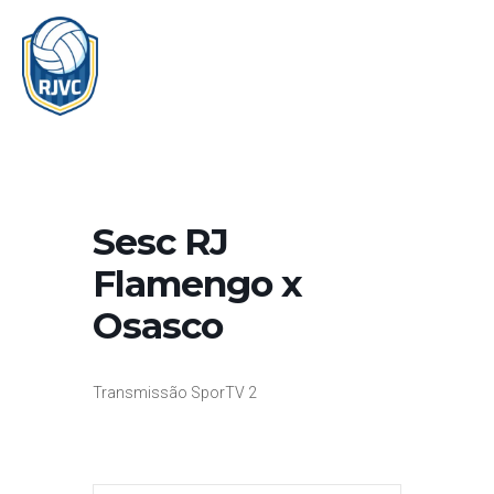
Ir
MAI
para
MEN
o
conteúdo
Sesc RJ
Flamengo x
Osasco
Transmissão SporTV 2